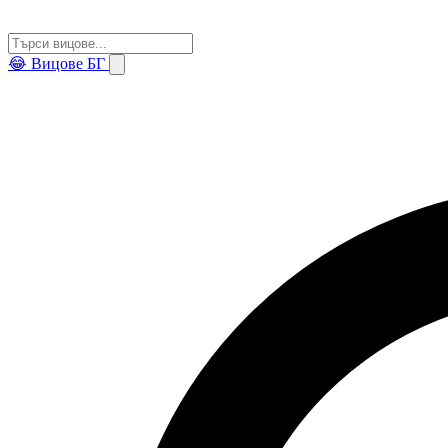
😂
Вицове БГ