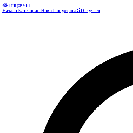
😂
Вицове БГ
Начало
Категории
Нови
Популярни
🎲
Случаен