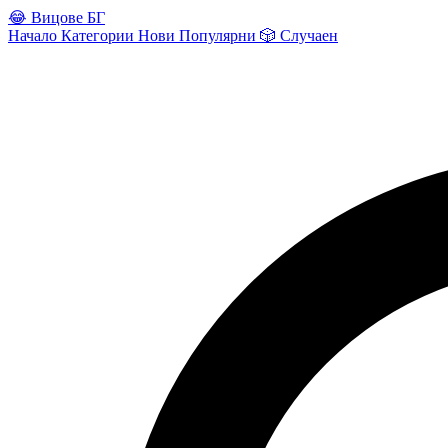
😂
Вицове БГ
Начало
Категории
Нови
Популярни
🎲
Случаен