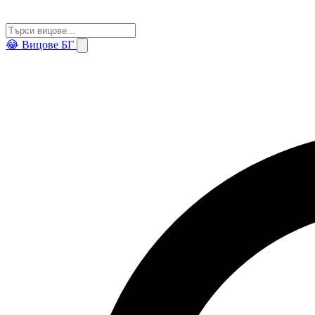
😂
Вицове БГ