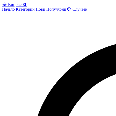
😂
Вицове БГ
Начало
Категории
Нови
Популярни
🎲
Случаен