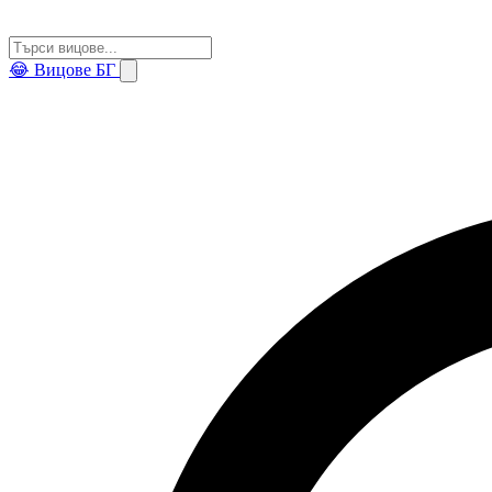
😂
Вицове БГ