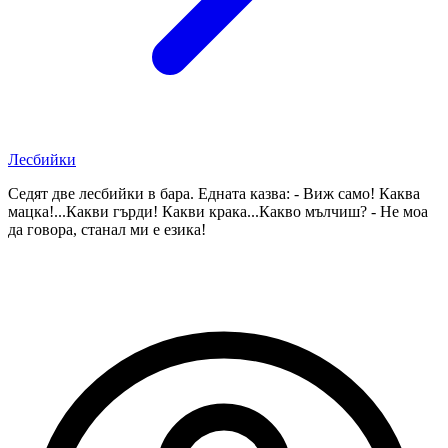
Лесбийки
Седят две лесбийки в бара. Едната казва: - Виж само! Каква
мацка!...Какви гърди! Какви крака...Какво мълчиш? - Не моа
да говора, станал ми е езика!