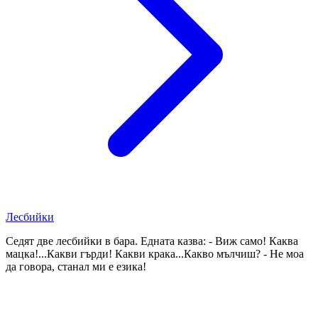
Лесбийки
Седят две лесбийки в бара. Едната казва: - Виж само! Каква
мацка!...Какви гърди! Какви крака...Какво мълчиш? - Не моа
да говора, станал ми е езика!