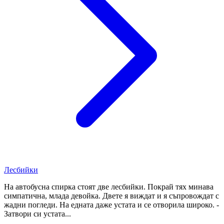
Лесбийки
На автобусна спирка стоят две лесбийки. Покрай тях минава
симпатична, млада девойка. Двете я виждат и я съпровождат с
жадни погледи. На едната даже устата и се отворила широко. -
Затвори си устата...