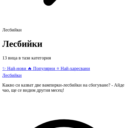
Лесбийки
Лесбийки
13 вица в тази категория
✨ Най-нови
🔥 Популярни
⭐ Най-харесвани
Лесбийки
Какво си казват две вампирки-лесбийки на сбогуване? - Айде
чао, ще се видим другия месец!