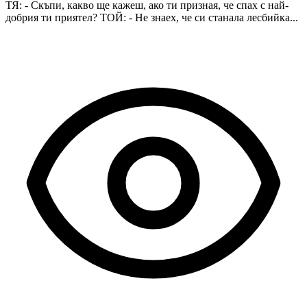
ТЯ: - Скъпи, какво ще кажеш, ако ти призная, че спах с най-
добрия ти приятел? ТОЙ: - Не знаех, че си станала лесбийка...