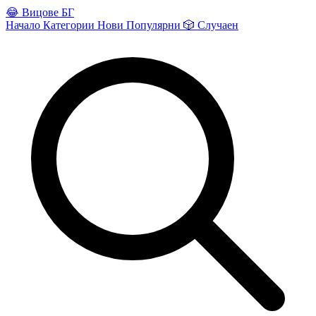
😂
Вицове БГ
Начало
Категории
Нови
Популярни
🎲
Случаен