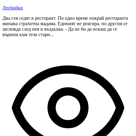
Лесбийки
Два гея седят в ресторант. По едно време покрай ресторанта
минава страхотна мадама. Единият не реагира, но другия се
заглежда след нея и въздъхва. - Да не би да искаш да се
върнеш към тези стари...