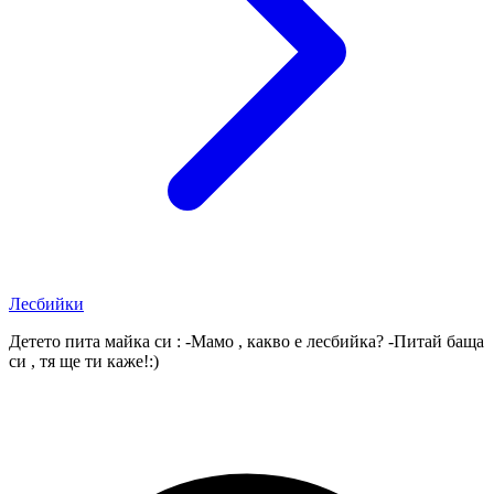
Лесбийки
Детето пита майка си : -Мамо , какво е лесбийка? -Питай баща
си , тя ще ти каже!:)