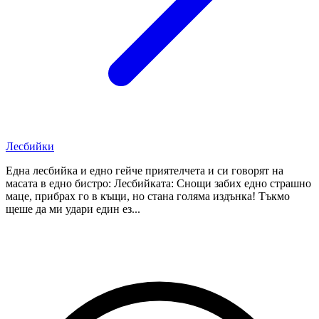
Лесбийки
Една лесбийка и едно гейче приятелчета и си говорят на
масата в едно бистро: Лесбийката: Снощи забих едно страшно
маце, прибрах го в къщи, но стана голяма издънка! Тъкмо
щеше да ми удари един ез...