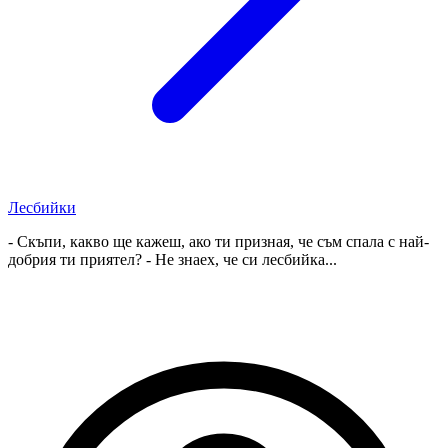
Лесбийки
- Скъпи, какво ще кажеш, ако ти призная, че съм спала с най-
добрия ти приятел? - Не знаех, че си лесбийка...