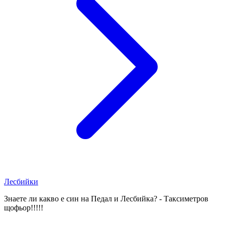
Лесбийки
Знаете ли какво е син на Педал и Лесбийка? - Таксиметров
щофьор!!!!!