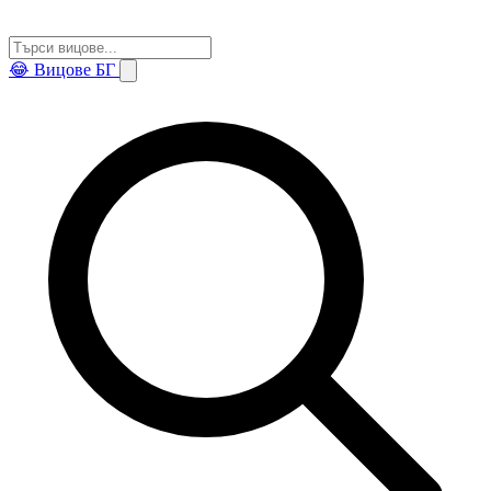
😂
Вицове БГ