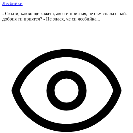
Лесбийки
- Скъпи, какво ще кажеш, ако ти призная, че съм спала с най-
добрия ти приятел? - Не знаех, че си лесбийка...