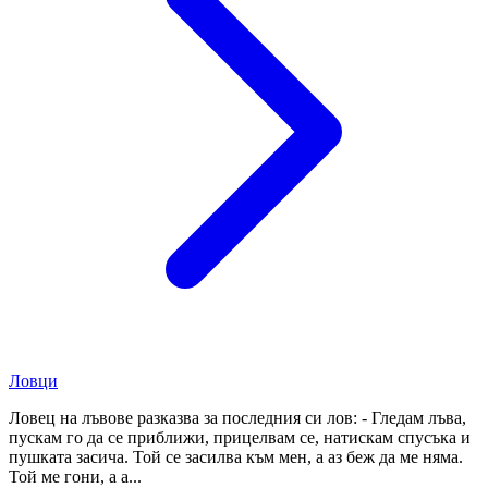
Ловци
Ловец на лъвове разказва за последния си лов: - Гледам лъва,
пускам го да се приближи, прицелвам се, натискам спусъка и
пушката засича. Той се засилва към мен, а аз беж да ме няма.
Той ме гони, а а...