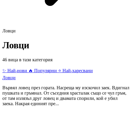
Ловци
Ловци
46 вица в тази категория
✨ Най-нови
🔥 Популярни
⭐ Най-харесвани
Ловци
Вървял ловец през гората. Насреща му изскочил заек. Вдигнал
пушката и гръмнал. От съседния храсталак също се чул гръм,
от там излязъл друг ловец и двамата спорили, кой е убил
заека. Накрая единият пре...