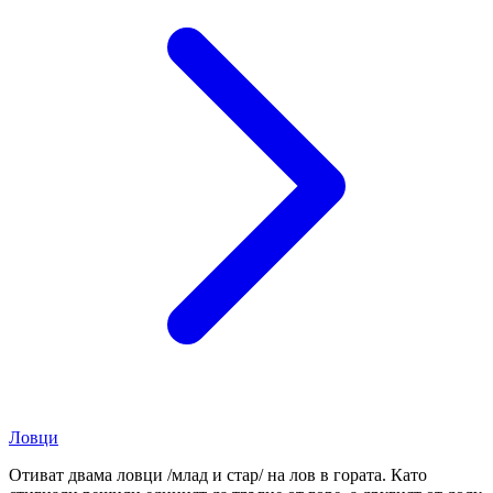
Ловци
Отиват двама ловци /млад и стар/ на лов в гората. Като