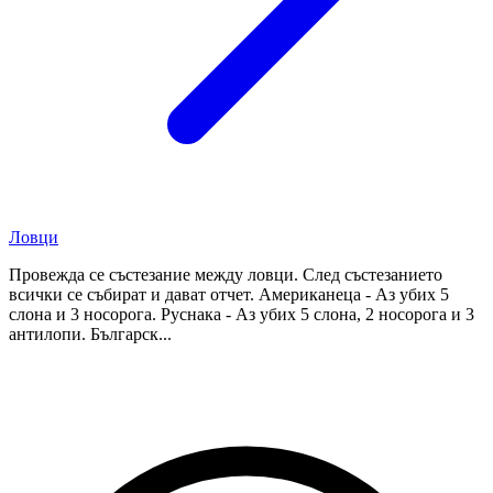
Ловци
Провежда се състезание между ловци. След състезанието
всички се събират и дават отчет. Американеца - Аз убих 5
слона и 3 носорога. Руснака - Аз убих 5 слона, 2 носорога и 3
антилопи. Българск...