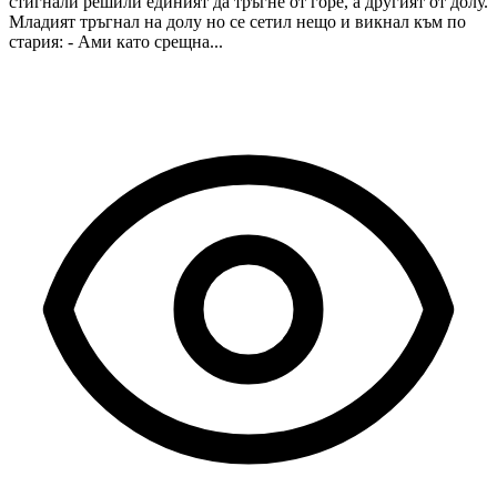
стигнали решили единият да тръгне от горе, а другият от долу.
Младият тръгнал на долу но се сетил нещо и викнал към по
стария: - Ами като срещна...