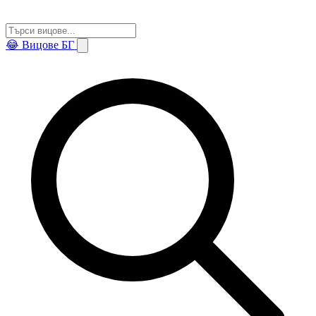
😂
Вицове БГ