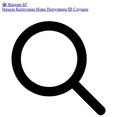
😂
Вицове БГ
Начало
Категории
Нови
Популярни
🎲
Случаен