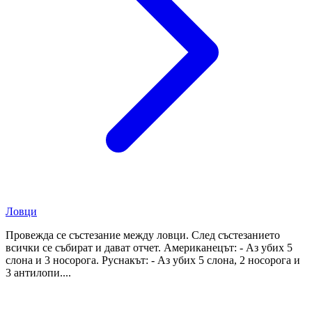
Ловци
Провежда се състезание между ловци. След състезанието
всички се събират и дават отчет. Американецът: - Аз убих 5
слона и 3 носорога. Руснакът: - Аз убих 5 слона, 2 носорога и
3 антилопи....