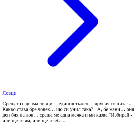
Ловци
Срещат се двама ловци… единия тъжен… другия го пита: -
Какво става бре човек… що си унил така? - А, бе мани… оня
ден бях на лов… среща ме една мечка и ми казва "Избирай -
или ще те ям, или ще те еба...