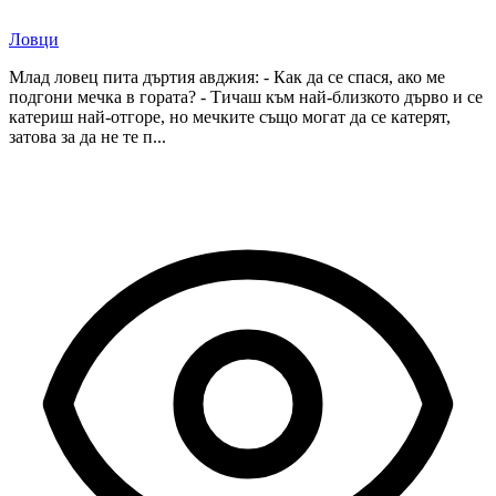
Ловци
Млад ловец пита дъртия авджия: - Как да се спася, ако ме
подгони мечка в гората? - Тичаш към най-близкото дърво и се
катериш най-отгоре, но мечките също могат да се катерят,
затова за да не те п...