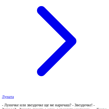
Луната
- Луничке или звездичке ще ме наричаш? - Звездичке! -