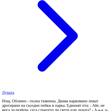
Луната
Нощ. Облачно - пълна тъмнина. Двама наркомани лежат
дрогирани на съседни пейки в парка. Единият пта: - Абе, не
мога да разбера, сега слънцето ли свети или луната? - А-а-а, ъ-