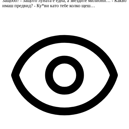
Защооо? - Защото луната е една, а звездите милиони… - Какво
имаш предвид? - Ку*ви като тебе колко щеш…