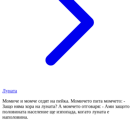
Луната
Момиче и момче седят на пейка. Момичето пита момчето: -
Защо няма хора на луната? А момчето отговаря: - Ами защото
половината население ще изпопада, когато луната е
наполовина.