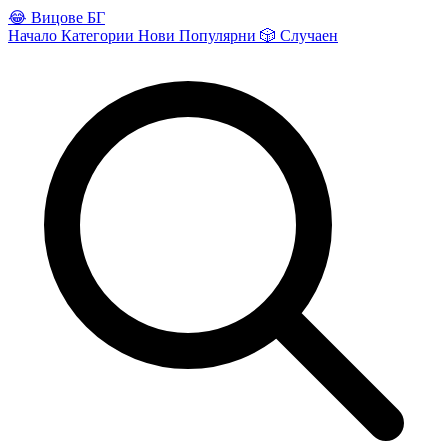
😂
Вицове БГ
Начало
Категории
Нови
Популярни
🎲
Случаен