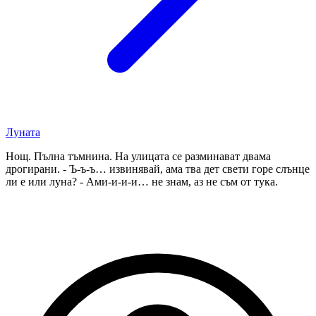
Луната
Нощ. Пълна тъмнина. На улицата се разминават двама
дрогирани. - Ъ-ъ-ъ… извинявай, ама тва дет свети горе слънце
ли е или луна? - Ами-и-и-и… не знам, аз не съм от тука.