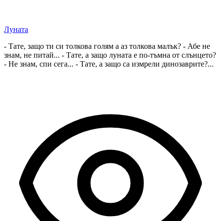
Луната
- Тате, защо ти си толкова голям а аз толкова малък? - Абе не
знам, не питай... - Тате, а защо луната е по-тъмна от слънцето?
- Не знам, спи сега... - Тате, а защо са измрели динозаврите?...