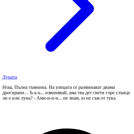
Луната
Нощ. Пълна тъмнина. На улицата се разминават двама
дрогирани. - Ъ-ъ-ъ... извинявай, ама тва дет свети горе слънце
ли е или луна? - Ами-и-и-и... не знам, аз не съм от тука.