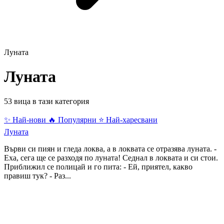
Луната
Луната
53 вица в тази категория
✨ Най-нови
🔥 Популярни
⭐ Най-харесвани
Луната
Върви си пиян и гледа локва, а в локвата се отразява луната. -
Еха, сега ще се разходя по луната! Седнал в локвата и си стои.
Приближил се полицай и го пита: - Ей, приятел, какво
правиш тук? - Раз...