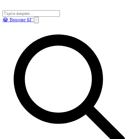
😂
Вицове БГ