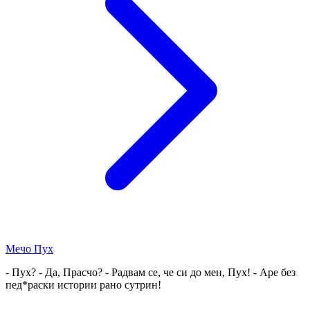
Мечо Пух
- Пух? - Да, Прасчо? - Радвам се, че си до мен, Пух! - Аре без
пед*раски истории рано сутрин!