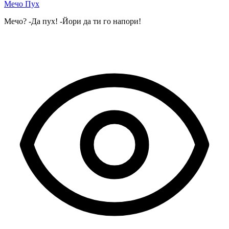
Мечо Пух
Мечо? -Да пух! -Йори да ти го напори!