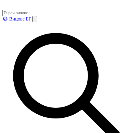
😂
Вицове БГ