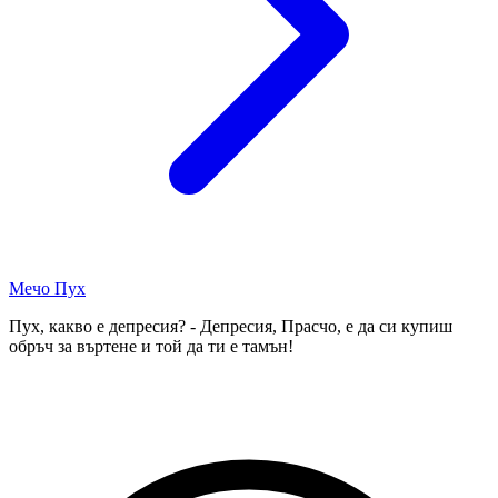
Мечо Пух
Пух, какво е депресия? - Депресия, Прасчо, е да си купиш
обръч за въртене и той да ти е тамън!