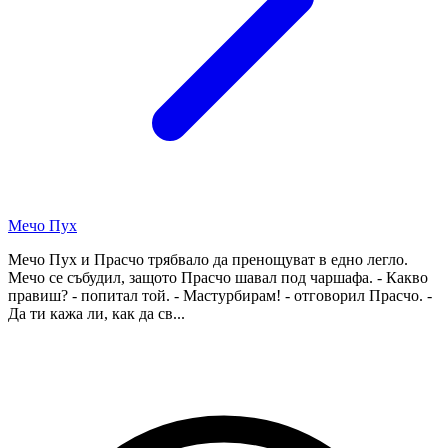
Мечо Пух
Мечо Пух и Прасчо трябвало да пренощуват в едно легло.
Мечо се събудил, защото Прасчо шавал под чаршафа. - Какво
правиш? - попитал той. - Мастурбирам! - отговорил Прасчо. -
Да ти кажа ли, как да св...