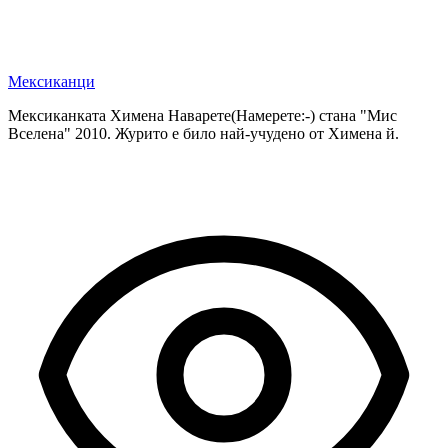
Мексиканци
Мексиканката Химена Наварете(Намерете:-) стана "Мис
Вселена" 2010. Журито е било най-учудено от Химена й.