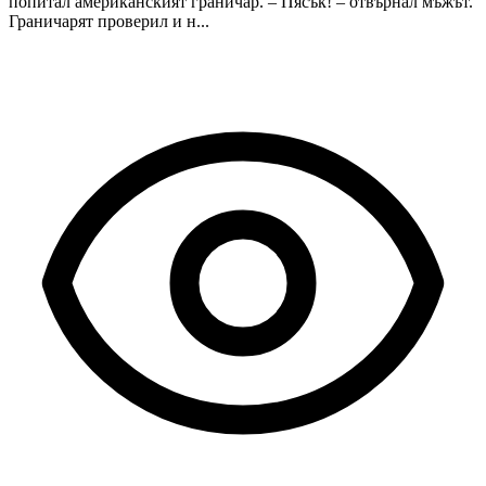
попитал американският граничар. – Пясък! – отвърнал мъжът.
Граничарят проверил и н...