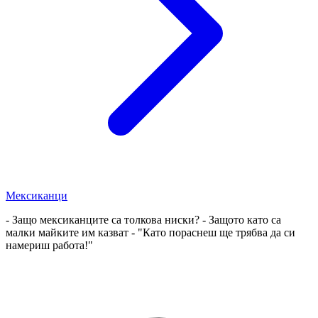
Мексиканци
- Защо мексиканците са толкова ниски? - Защото като са
малки майките им казват - "Като пораснеш ще трябва да си
намериш работа!"