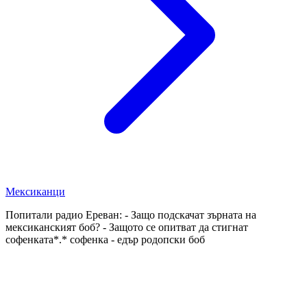
Мексиканци
Попитали радио Ереван: - Защо подскачат зърната на
мексиканският боб? - Защото се опитват да стигнат
софенката*.* софенка - едър родопски боб