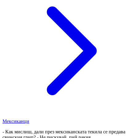
Мексиканци
- Как мислиш, дали през мексиканската текила се предава
свинския грип? - Не рискувай, пий ракия.