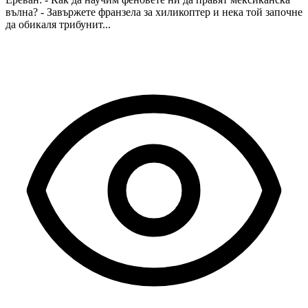
вълна? - Завържете франзела за хиликоптер и нека той започне
да обикаля трибунит...