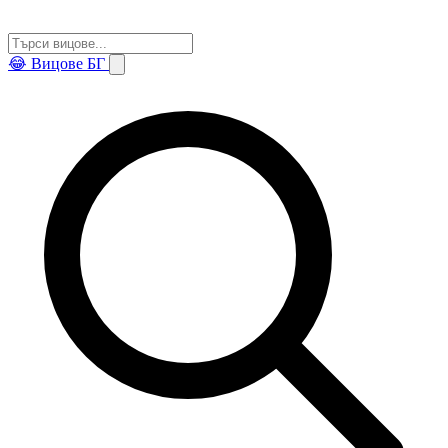
😂
Вицове БГ