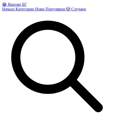
😂
Вицове БГ
Начало
Категории
Нови
Популярни
🎲
Случаен