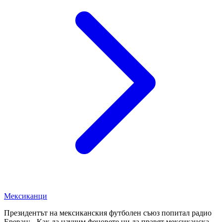
Мексиканци
Президентът на мексиканския футболен съюз попитал радио
Ереван: - Как да научим феновете ни да правят мексиканска