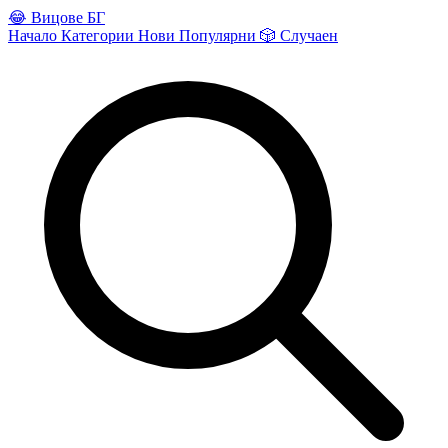
😂
Вицове БГ
Начало
Категории
Нови
Популярни
🎲
Случаен