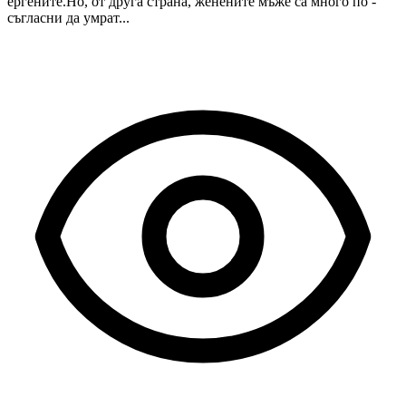
ергените.Но, от друга страна, женените мъже са много по -
съгласни да умрат...