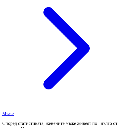
Мъже
Според статистиката, женените мъже живеят по - дълго от