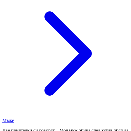
Мъже
Две приятелки си говорят. - Моя мъж обича след хубав обяд да