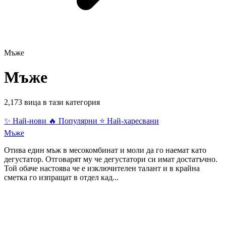
Мъже
Мъже
2,173 вица в тази категория
✨ Най-нови
🔥 Популярни
⭐ Най-харесвани
Мъже
Отива един мъж в месокомбинат и моли да го наемат като
дегустатор. Отговарят му че дегустатори си имат достатъчно.
Той обаче настоява че е изключителен талант и в крайна
сметка го изпращат в отдел кад...