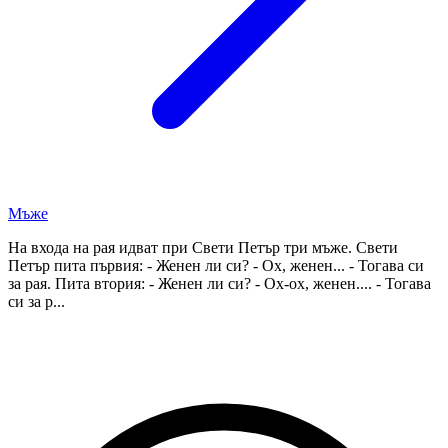
Мъже
На входа на рая идват при Свети Петър три мъже. Свети
Петър пита първия: - Женен ли си? - Ох, женен... - Тогава си
за рая. Пита втория: - Женен ли си? - Ох-ох, женен.... - Тогава
си за р...