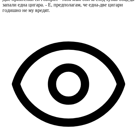
запали една цигара. - Е, предполагам, че една-две цигари
годишно не му вредят.