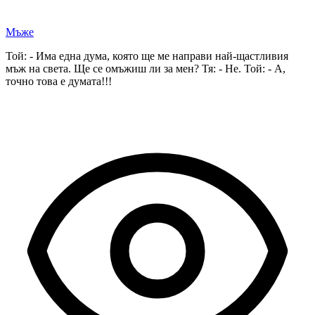
Мъже
Той: - Има една дума, която ще ме направи най-щастливия
мъж на света. Ще се омъжиш ли за мен? Тя: - Не. Той: - А,
точно това е думата!!!