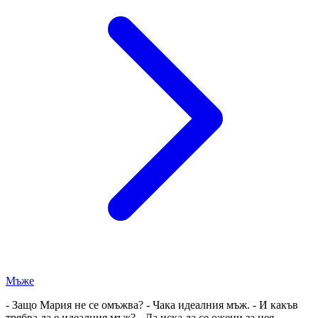
Мъже
- Защо Мария не се омъжва? - Чака идеалния мъж. - И какъв
трябва да е идеалния мъж? - Да иска да се ожени за нея...