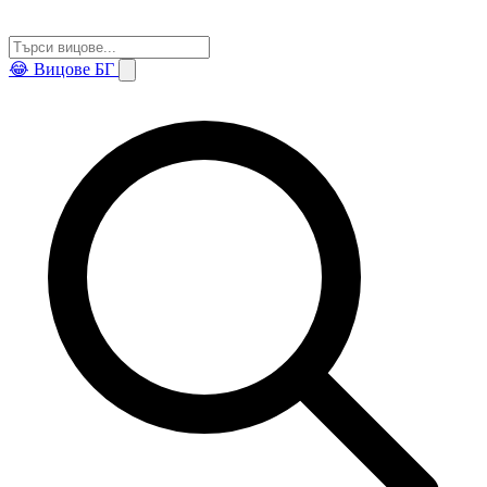
😂
Вицове БГ