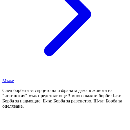
Мъже
След борбата за сърцето на избраната дама в живота на
"истинския" мъж предстоят още 3 много важни борби: І-та:
Борба за надмощие. ІІ-та: Борба за равенство. ІІІ-та: Борба за
оцеляване.