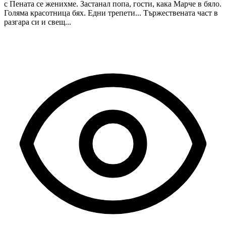
с Пената се женихме. Застанал попа, гости, кака Марче в бяло.
Голяма красотница бях. Едни трепети... Тържествената част в
разгара си и свещ...