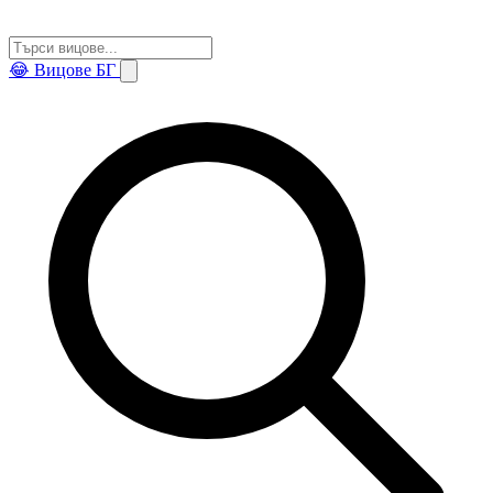
😂
Вицове БГ