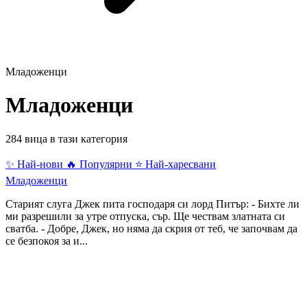
Младоженци
Младоженци
284 вица в тази категория
✨ Най-нови
🔥 Популярни
⭐ Най-харесвани
Младоженци
Старият слуга Джек пита господаря си лорд Питър: - Бихте ли
ми разрешили за утре отпуска, сър. Ще чествам златната си
сватба. - Добре, Джек, но няма да скрия от теб, че започвам да
се безпокоя за и...