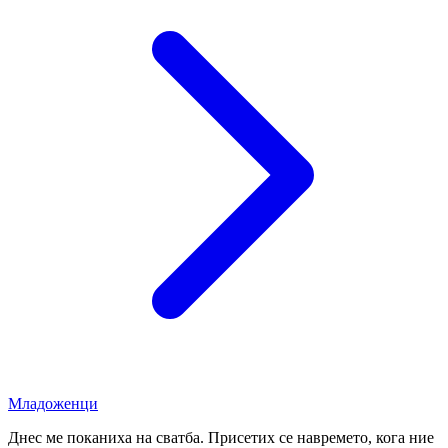
Младоженци
Днес ме поканиха на сватба. Присетих се навремето, кога ние