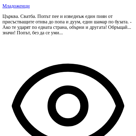
Младоженци
Църква. Сватба. Попът пее и изведнъж един пиян от
присъстващите отива до попа и дуум, един шамар по бузата. -
Ако те ударят по едната страна, обърни и другата! Обръщай...
значи! Попът, без да се уми...