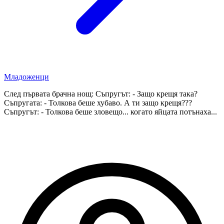
Младоженци
След първата брачна нощ: Съпругът: - Защо крещя така?
Съпругата: - Толкова беше хубаво. А ти защо крещя???
Съпругът: - Толкова беше зловещо... когато яйцата потънаха...