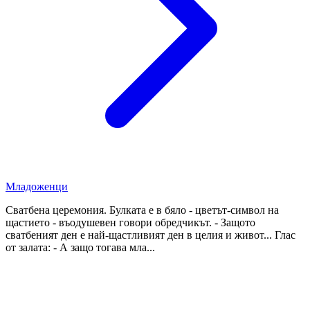
Младоженци
Сватбена церемония. Булката е в бяло - цветът-символ на
щастието - въодушевен говори обредчикът. - Защото
сватбеният ден е най-щастливият ден в целия и живот... Глас
от залата: - А защо тогава мла...