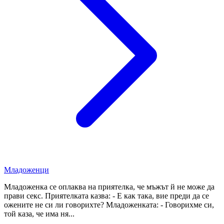
Младоженци
Младоженка се оплаква на приятелка, че мъжът й не може да
прави секс. Приятелката казва: - Е как така, вие преди да се
ожените не си ли говорихте? Младоженката: - Говорихме си,
той каза, че има ня...