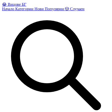
😂
Вицове БГ
Начало
Категории
Нови
Популярни
🎲
Случаен