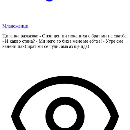
Младоженци
Циганка разказва: - Онзи ден ни поканиха с брат ми на сватба.
- И какво стана? - Ми него го биха мене ме еб*ха! - Утре сме
канени пак! Брат ми се чуди, ама аз ще ида!