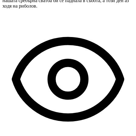
нашата сребърна сватба би се паднала в събота, а този ден аз
ходя на риболов.