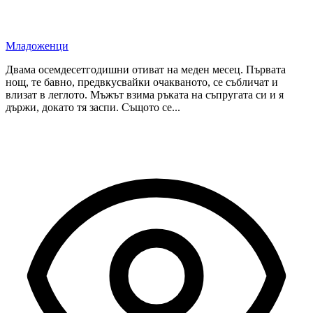
Младоженци
Двама осемдесетгодишни отиват на меден месец. Първата
нощ, те бавно, предвкусвайки очакваното, се събличат и
влизат в леглото. Мъжът взима ръката на съпругата си и я
държи, докато тя заспи. Същото се...