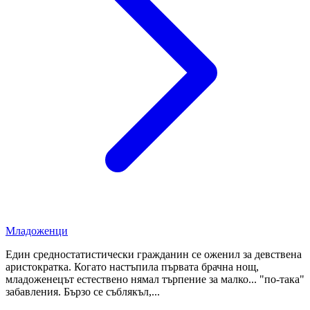
Младоженци
Един средностатистически гражданин се оженил за девствена
аристократка. Когато настъпила първата брачна нощ,
младоженецът естествено нямал търпение за малко... "по-така"
забавления. Бързо се съблякъл,...