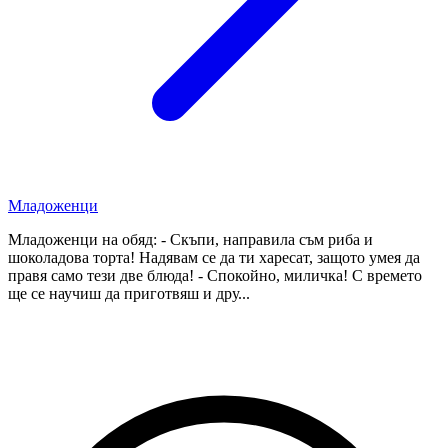
Младоженци
Младоженци на обяд: - Скъпи, направила съм риба и
шоколадова торта! Надявам се да ти харесат, защото умея да
правя само тези две блюда! - Спокойно, миличка! С времето
ще се научиш да приготвяш и дру...