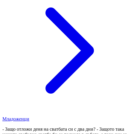
Младоженци
- Защо отложи деня на сватбата си с два дни? - Защото така