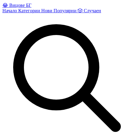
😂
Вицове БГ
Начало
Категории
Нови
Популярни
🎲
Случаен