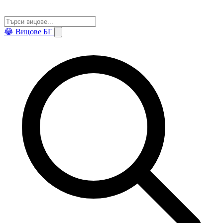
😂
Вицове БГ