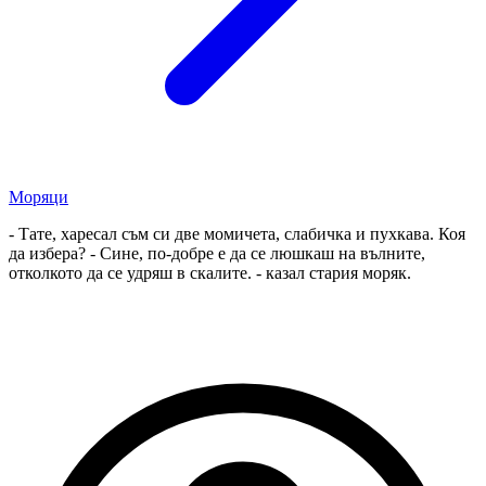
Моряци
- Тате, харесал съм си две момичета, слабичка и пухкава. Коя
да избера? - Сине, по-добре е да се люшкаш на вълните,
отколкото да се удряш в скалите. - казал стария моряк.