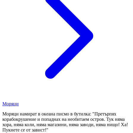
Моряци
Моряци намират в океана писмо в бутилка: "Претърпях
корабокрушение и попаднах на необитаем остров. Тук няма
хора, няма коли, няма магазини, няма заводи, няма нищо! Ха!
Пукнете се от завист!"