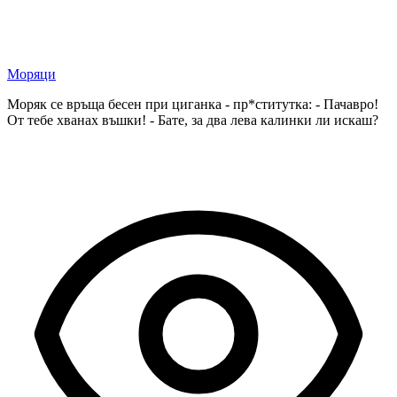
Моряци
Моряк се връща бесен при циганка - пр*ститутка: - Пачавро!
От тебе хванах въшки! - Бате, за два лева калинки ли искаш?