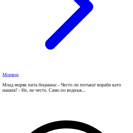
Моряци
Млад моряк пита боцмана: - Често ли потъват кораби като
нашия? - Не, не често. Само по веднъж...