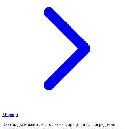
Моряци
Каюта, двуетажно легло, двама моряци спят. Посред нощ