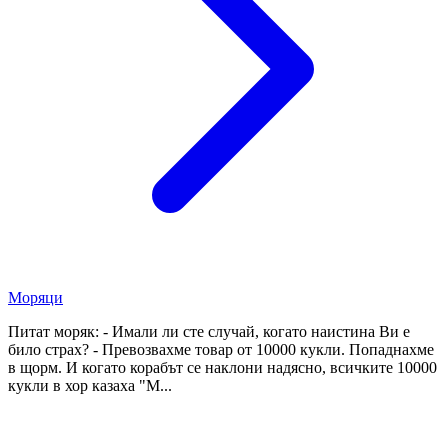
Моряци
Питат моряк: - Имали ли сте случай, когато наистина Ви е
било страх? - Превозвахме товар от 10000 кукли. Попаднахме
в щорм. И когато корабът се наклони надясно, всичките 10000
кукли в хор казаха "М...