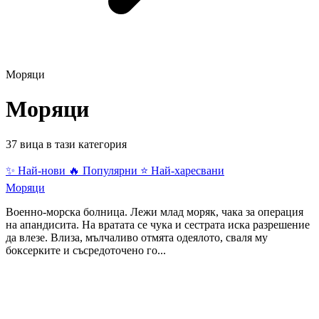
Моряци
Моряци
37 вица в тази категория
✨ Най-нови
🔥 Популярни
⭐ Най-харесвани
Моряци
Военно-морска болница. Лежи млад моряк, чака за операция
на апандисита. На вратата се чука и сестрата иска разрешение
да влезе. Влиза, мълчаливо отмята одеялото, сваля му
боксерките и съсредоточено го...