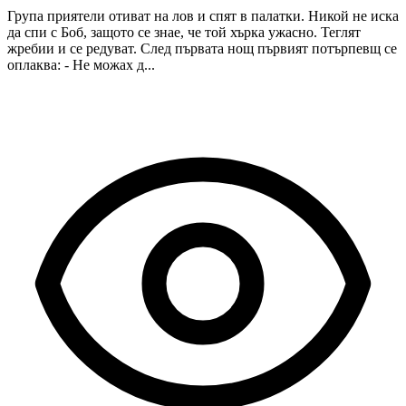
Група приятели отиват на лов и спят в палатки. Никой не иска
да спи с Боб, защото се знае, че той хърка ужасно. Теглят
жребии и се редуват. След първата нощ първият потърпевщ се
оплаква: - Не можах д...