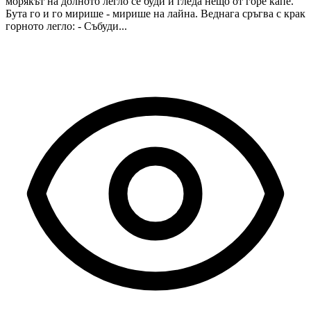
морякът на долното легло се буди и гледа нещо от горе капе.
Бута го и го мирише - мирише на лайна. Веднага сръгва с крак
горното легло: - Събуди...