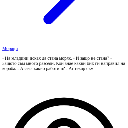
Моряци
- На младини исках да стана моряк. - И защо не стана? -
Защото съм много разсеян. Кой знае какви бих ги направил на
кораба. - А сега какво работиш? - Аптекар съм.