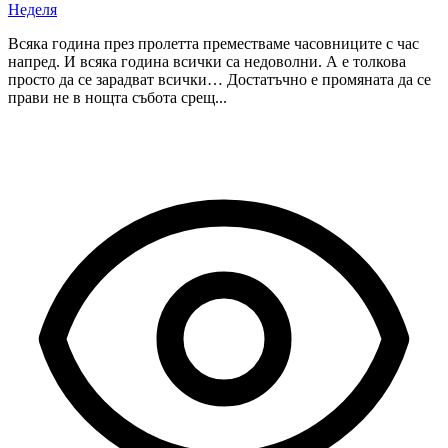
Неделя
Всяка година през пролетта преместваме часовниците с час
напред. И всяка година всички са недоволни. А е толкова
просто да се зарадват всички… Достатъчно е промяната да се
прави не в нощта събота срещ...