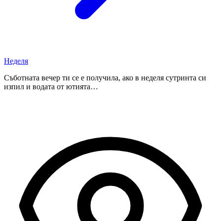
Неделя
Съботната вечер ти се е получила, ако в неделя сутринта си
изпил и водата от ютията…