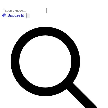
😂
Вицове БГ