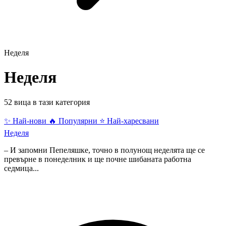
Неделя
Неделя
52 вица в тази категория
✨ Най-нови
🔥 Популярни
⭐ Най-харесвани
Неделя
– И запомни Пепеляшке, точно в полунощ неделята ще се
превърне в понеделник и ще почне шибаната работна
седмица...