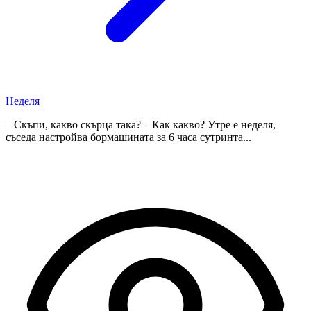
Неделя
– Скъпи, какво скърца така? – Как какво? Утре е неделя,
съседа настройва бормашината за 6 часа сутринта...