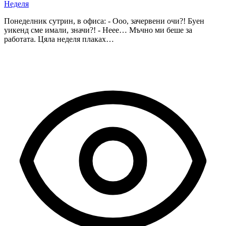
Неделя
Понеделник сутрин, в офиса: - Ооо, зачервени очи?! Буен
уикенд сме имали, значи?! - Неее… Мъчно ми беше за
работата. Цяла неделя плаках…