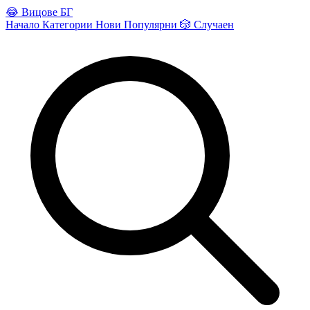
😂
Вицове БГ
Начало
Категории
Нови
Популярни
🎲
Случаен