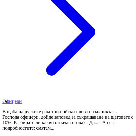
Офицери
В щаба на руските ракетни войски влиза началникът: -
Господа офицери, дойде заповед за съкращаване на щатовете с
10%. Разбирате ли какво означава това? - Да... - А сега
подробностите: смятам,...