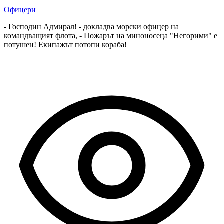
Офицери
- Господин Адмирал! - докладва морски офицер на
командващият флота, - Пожарът на миноносеца "Негорими" е
потушен! Екипажът потопи кораба!