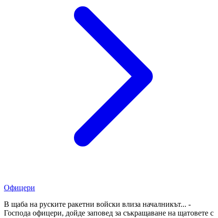
Офицери
В щаба на руските ракетни войски влиза началникът... -
Господа офицери, дойде заповед за съкращаване на щатовете с