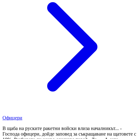
Офицери
В щаба на руските ракетни войски влиза началникът... -
Господа офицери, дойде заповед за съкращаване на щатовете с