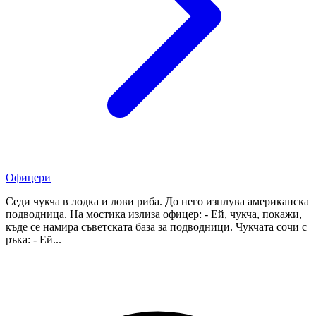
Офицери
Седи чукча в лодка и лови риба. До него изплува американска
подводница. На мостика излиза офицер: - Ей, чукча, покажи,
къде се намира съветската база за подводници. Чукчата сочи с
ръка: - Ей...