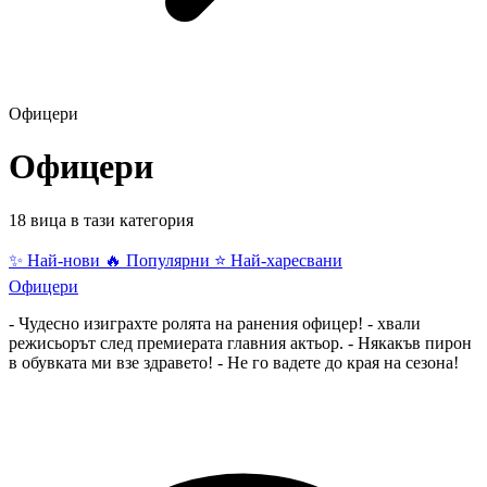
Офицери
Офицери
18 вица в тази категория
✨ Най-нови
🔥 Популярни
⭐ Най-харесвани
Офицери
- Чудесно изиграхте ролята на ранения офицер! - хвали
режисьорът след премиерата главния актьор. - Някакъв пирон
в обувката ми взе здравето! - Не го вадете до края на сезона!