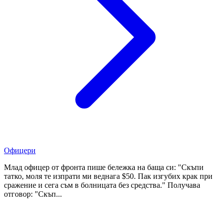
Офицери
Млад офицер от фронта пише бележка на баща си: "Скъпи
татко, моля те изпрати ми веднага $50. Пак изгубих крак при
сражение и сега съм в болницата без средства." Получава
отговор: "Скъп...