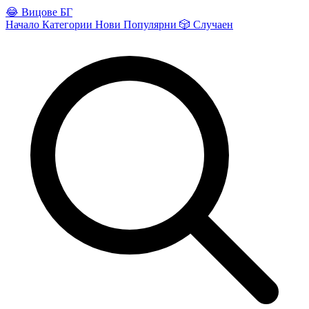
😂
Вицове БГ
Начало
Категории
Нови
Популярни
🎲
Случаен