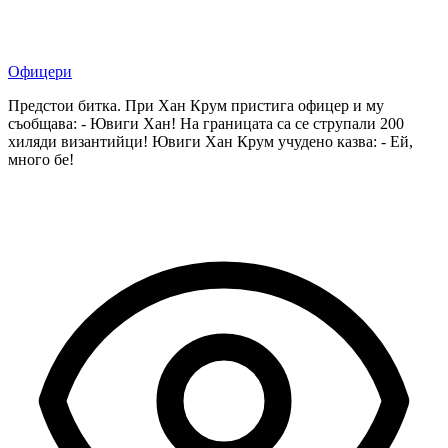
Офицери
Предстои битка. При Хан Крум пристига офицер и му
съобщава: - Ювиги Хан! На границата са се струпали 200
хиляди византийци! Ювиги Хан Крум учудено казва: - Ей,
много бе!