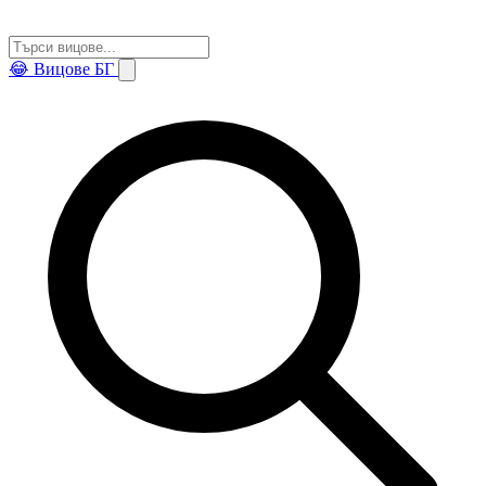
😂
Вицове БГ