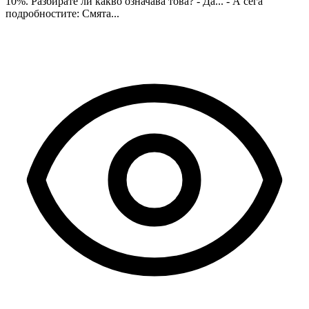
10%. Разбирате ли какво означава това? - Да... - А сега
подробностите: Смята...