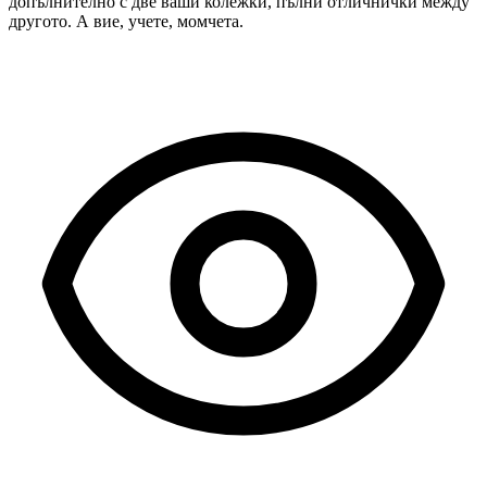
допълнително с две ваши колежки, пълни отличнички между
другото. А вие, учете, момчета.