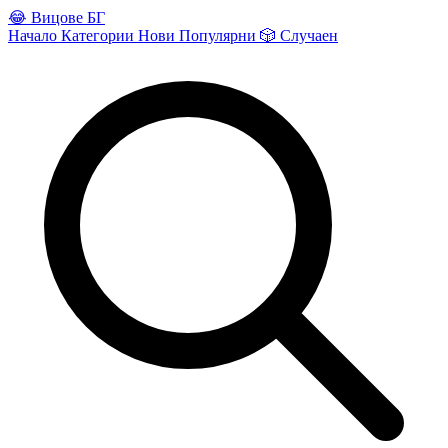
😂
Вицове БГ
Начало
Категории
Нови
Популярни
🎲
Случаен