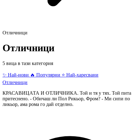
Отличници
Отличници
5 вица в тази категория
✨ Най-нови
🔥 Популярни
⭐ Най-харесвани
Отличници
КРАСАВИЦАТА И ОТЛИЧНИКА. Той и тя у тях. Той пита
притеснено. - Обичаш ли Пол Рикьор, Фром? - Ми сипи по
ликьор, ама рома го дай отделно.