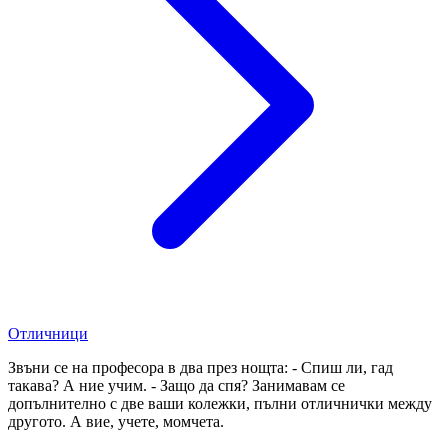
Отличници
Звъни се на професора в два през нощта: - Спиш ли, гад
такава? А ние учим. - Защо да спя? Занимавам се
допълнително с две ваши колежки, пълни отличнички между
другото. А вие, учете, момчета.