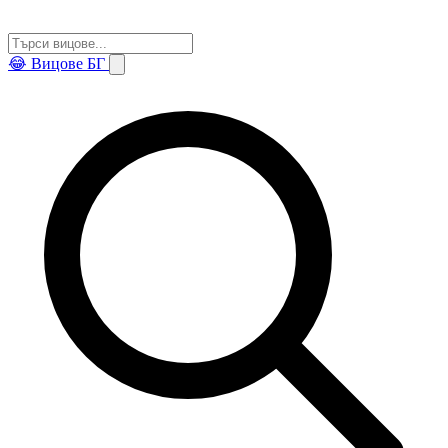
😂
Вицове БГ