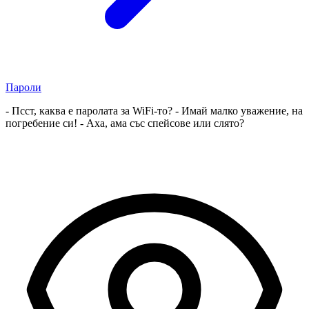
Пароли
‎- Псст, каква е паролата за WiFi-то? - Имай малко уважение, на
погребение си! - Аха, ама със спейсове или слято?