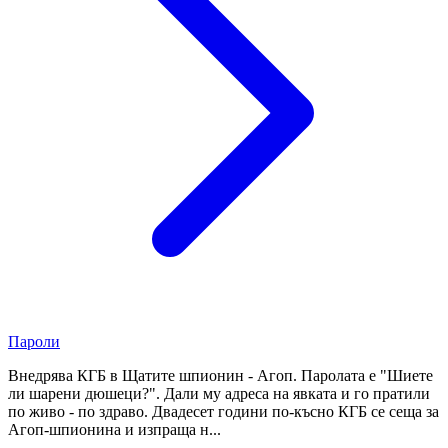
Пароли
Внедрява КГБ в Щатите шпионин - Агоп. Паролата е "Шиете
ли шарени дюшеци?". Дали му адреса на явката и го пратили
по живо - по здраво. Двадесет години по-късно КГБ се сеща за
Агоп-шпионина и изпраща н...