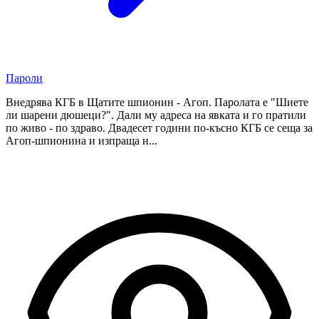
Пароли
Внедрява КГБ в Щатите шпионин - Агоп. Паролата е "Шиете
ли шарени дюшеци?". Дали му адреса на явката и го пратили
по живо - по здраво. Двадесет години по-късно КГБ се сеща за
Агоп-шпионина и изпраща н...