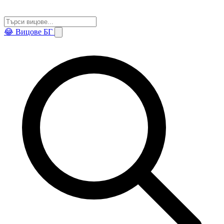
😂
Вицове БГ