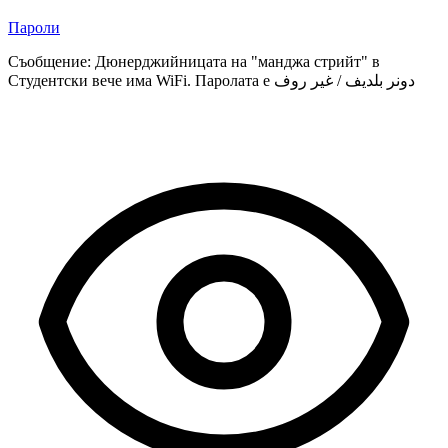
Пароли
Съобщение: Дюнерджийницата на "манджа стрийт" в
Студентски вече има WiFi. Паролата е دونر بلديف / غير روف