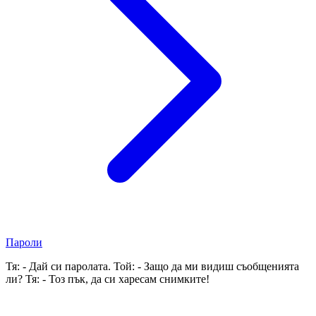
Пароли
Тя: - Дай си паролата. Той: - Защо да ми видиш съобщенията
ли? Тя: - Тоз пък, да си харесам снимките!