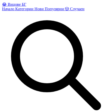
😂
Вицове БГ
Начало
Категории
Нови
Популярни
🎲
Случаен