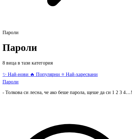
Пароли
Пароли
8 вица в тази категория
✨ Най-нови
🔥 Популярни
⭐ Най-харесвани
Пароли
- Толкова си лесна, че ако беше парола, щеше да си 1 2 3 4…!