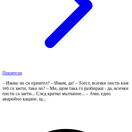
Приятели
– Имаш ли си приятел? – Имам, да! – Тоест, всички писти към
теб са заети, така ли? – Ми, щом така го разбираш - да, всички
писти са заети... След кратко мълчание... – Ами, едно
аварийно кацане, щ...