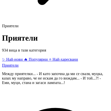
Приятели
Приятели
934 вица в тази категория
✨ Най-нови
🔥 Популярни
⭐ Най-харесвани
Приятели
Между приятелки... - И като започна да ми се сваля, муцка,
казах му направо, че не искам да го виждам... - И той...?! -
Еми, муци, стана и загаси лампата...!