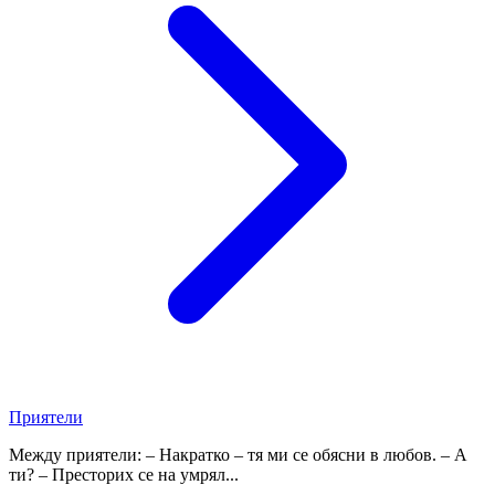
Приятели
Между приятели: – Накратко – тя ми се обясни в любов. – А
ти? – Престорих се на умрял...