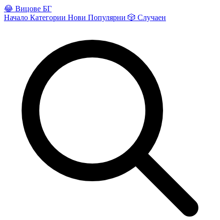
😂
Вицове БГ
Начало
Категории
Нови
Популярни
🎲
Случаен