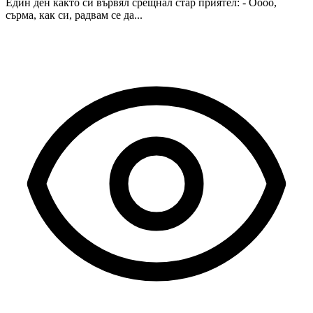
Един ден както си вървял срещнал стар приятел: - Оооо,
сърма, как си, радвам се да...