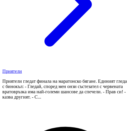
Приятели
Приятели гледат финала на маратонско бягане. Единият гледа
с бинокъл: - Гледай, според мен онзи състезател с червената
вратовръзка има най-големи шансове да спечели. - Прав си! -
казва другият. - С...