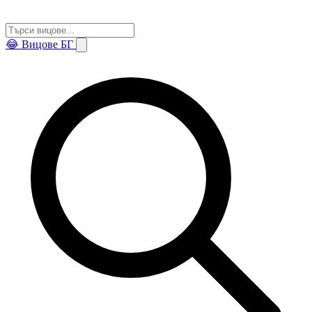
😂
Вицове БГ