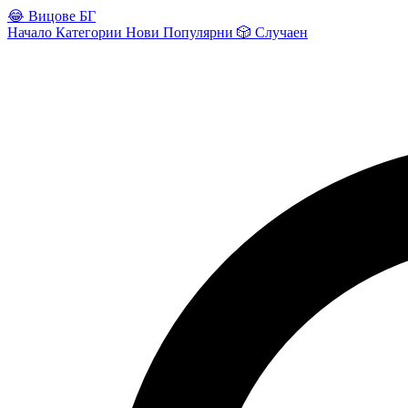
😂
Вицове БГ
Начало
Категории
Нови
Популярни
🎲
Случаен