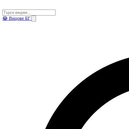
😂
Вицове БГ