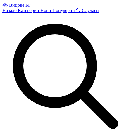
😂
Вицове БГ
Начало
Категории
Нови
Популярни
🎲
Случаен