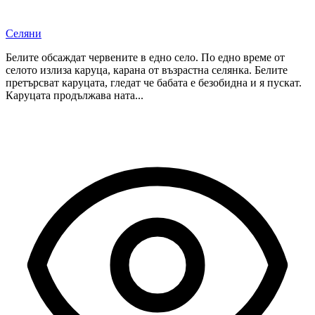
Селяни
Белите обсаждат червените в едно село. По едно време от
селото излиза каруца, карана от възрастна селянка. Белите
претърсват каруцата, гледат че бабата е безобидна и я пускат.
Каруцата продължава ната...