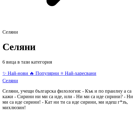
Селяни
Селяни
6 вица в тази категория
✨ Най-нови
🔥 Популярни
⭐ Най-харесвани
Селяни
Селяни, учещи българска филология: - Кък и по праилну а са
кажи - Сирини ни ми са иде, или - Ни ми са иде сирини? - Ни
ми са иде сирини! - Кат ни ти са иде сирини, ми идеш г*зъ,
михлюзин!