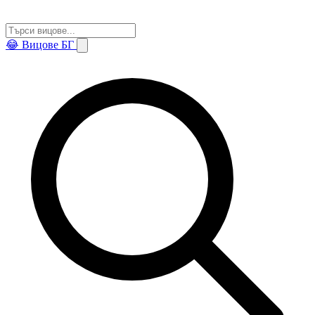
😂
Вицове БГ