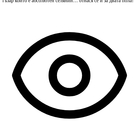
гъзар който е абсолютен селянин… отнася се и за двата пола!