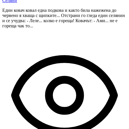
Селяни
Един ковач ковал една подкова и както била нажежена до
червено я хваща с щипките... Отстрани го гледа един селянин
и се учудва: - Леле... колко е гореща! Ковачът: - Ами... не е
гореща чак то...