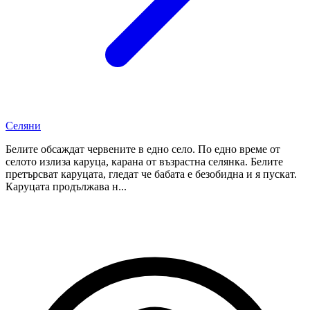
Селяни
Белите обсаждат червените в едно село. По едно време от
селото излиза каруца, карана от възрастна селянка. Белите
претърсват каруцата, гледат че бабата е безобидна и я пускат.
Каруцата продължава н...