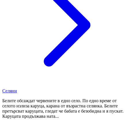
Селяни
Белите обсаждат червените в едно село. По едно време от
селото излиза каруца, карана от възрастна селянка. Белите
претърсват каруцата, гледат че бабата е безобидна и я пускат.
Каруцата продължава ната...