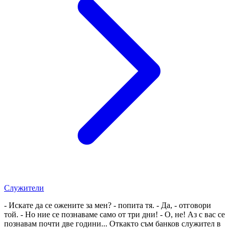
Служители
- Искате да се ожените за мен? - попита тя. - Да, - отговори
той. - Но ние се познаваме само от три дни! - О, не! Аз с вас се
познавам почти две години... Откакто съм банков служител в