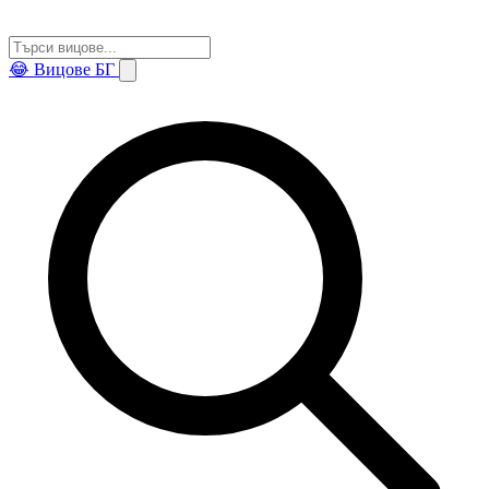
😂
Вицове БГ