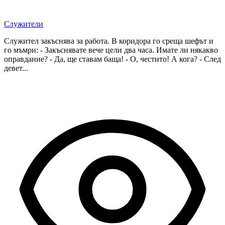
Служители
Служител закъснява за работа. В коридора го среща шефът и
го мъмри: - Закъснявате вече цели два часа. Имате ли някакво
оправдание? - Да, ще ставам баща! - О, честито! А кога? - След
девет...