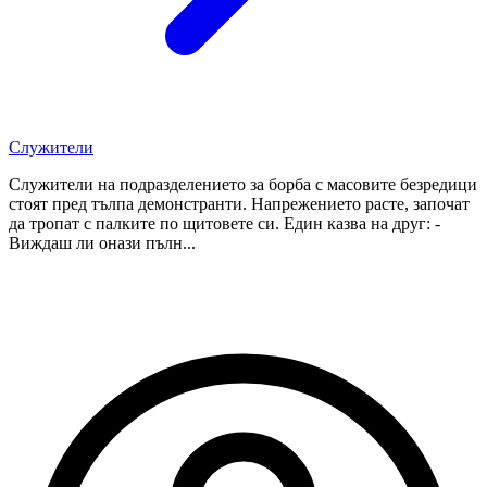
Служители
Служители на подразделението за борба с масовите безредици
стоят пред тълпа демонстранти. Напрежението расте, започат
да тропат с палките по щитовете си. Един казва на друг: -
Виждаш ли онази пълн...