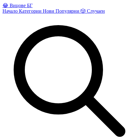
😂
Вицове БГ
Начало
Категории
Нови
Популярни
🎲
Случаен