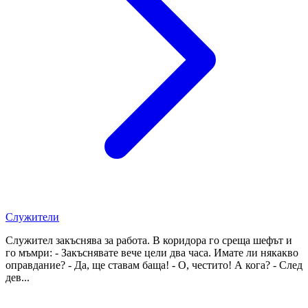
Служители
Служител закъснява за работа. В коридора го среща шефът и
го мъмри: - Закъснявате вече цели два часа. Имате ли някакво
оправдание? - Да, ще ставам баща! - О, честито! А кога? - След
дев...