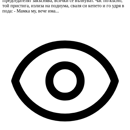
Председателят закъснява, всички се вълнуват. Час по-късно,
той пристига, излиза на подиума, сваля си кепето и го удря в
пода: - Мамка му, вече има...