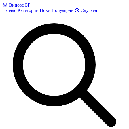
😂
Вицове БГ
Начало
Категории
Нови
Популярни
🎲
Случаен