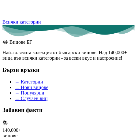
Всички категории
😂
Вицове БГ
Най-голямата колекция от български вицове. Над 140,000+
вица във всички категории - за всеки вкус и настроение!
Бързи връзки
→
Категории
→
Нови вицове
→
Популярни
→
Случаен виц
Забавни факти
📚
140,000+
вицове