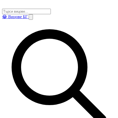
😂
Вицове БГ