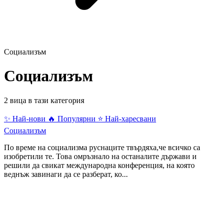
Социализъм
Социализъм
2 вица в тази категория
✨ Най-нови
🔥 Популярни
⭐ Най-харесвани
Социализъм
По време на социализма руснаците твърдяха,че всичко са
изобретили те. Това омръзнало на останалите държави и
решили да свикат международна конференция, на която
веднъж завинаги да се разберат, ко...