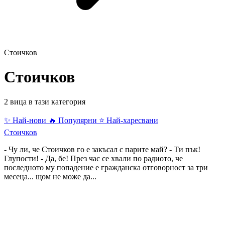
Стоичков
Стоичков
2 вица в тази категория
✨ Най-нови
🔥 Популярни
⭐ Най-харесвани
Стоичков
- Чу ли, че Стоичков го е закъсал с парите май? - Ти пък!
Глупости! - Да, бе! През час се хвали по радиото, че
последното му попадение е гражданска отговорност за три
месеца... щом не може да...