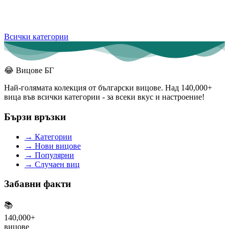
Всички категории
😂
Вицове БГ
Най-голямата колекция от български вицове. Над 140,000+
вица във всички категории - за всеки вкус и настроение!
Бързи връзки
→
Категории
→
Нови вицове
→
Популярни
→
Случаен виц
Забавни факти
📚
140,000+
вицове