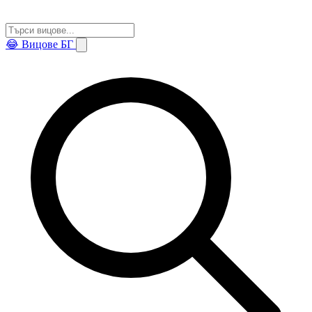
😂
Вицове БГ