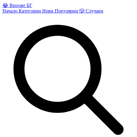
😂
Вицове БГ
Начало
Категории
Нови
Популярни
🎲
Случаен