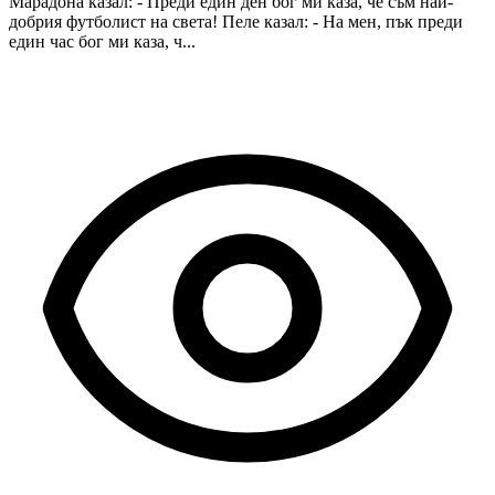
Марадона казал: - Преди един ден бог ми каза, че съм най-
добрия футболист на света! Пеле казал: - На мен, пък преди
един час бог ми каза, ч...