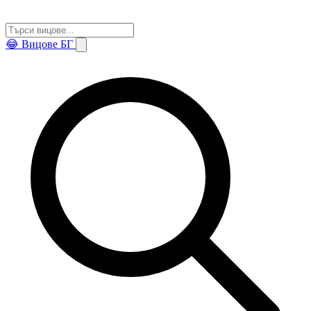
😂
Вицове БГ