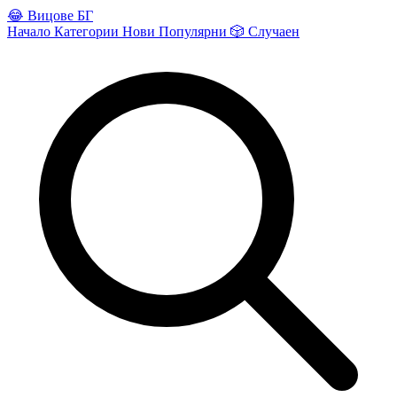
😂
Вицове БГ
Начало
Категории
Нови
Популярни
🎲
Случаен