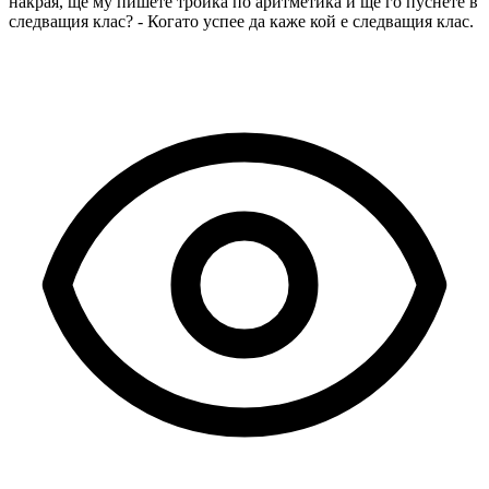
накрая, ще му пишете тройка по аритметика и ще го пуснете в
следващия клас? - Когато успее да каже кой е следващия клас.