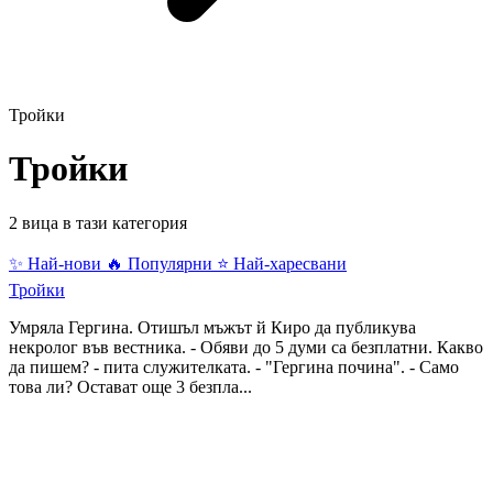
Тройки
Тройки
2 вица в тази категория
✨ Най-нови
🔥 Популярни
⭐ Най-харесвани
Тройки
Умряла Гергина. Отишъл мъжът й Киро да публикува
некролог във вестника. - Обяви до 5 думи са безплатни. Какво
да пишем? - пита служителката. - "Гергина почина". - Само
това ли? Остават още 3 безпла...