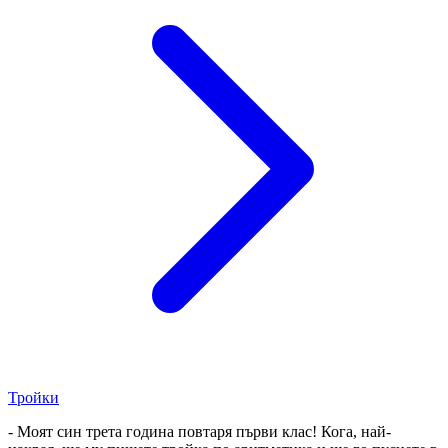
Тройки
- Моят син трета година повтаря първи клас! Кога, най-