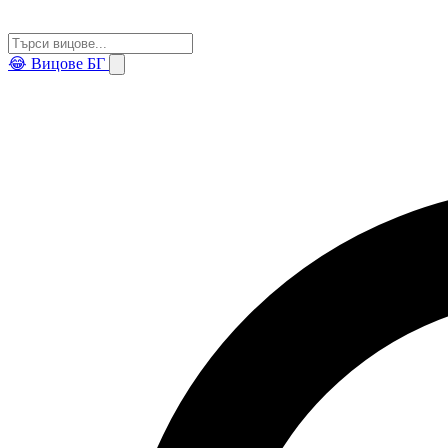
😂
Вицове БГ