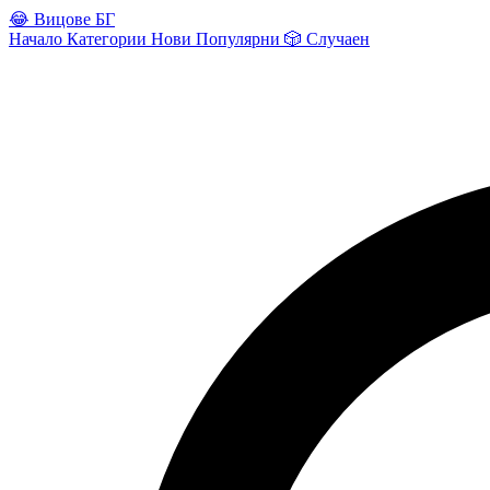
😂
Вицове БГ
Начало
Категории
Нови
Популярни
🎲
Случаен