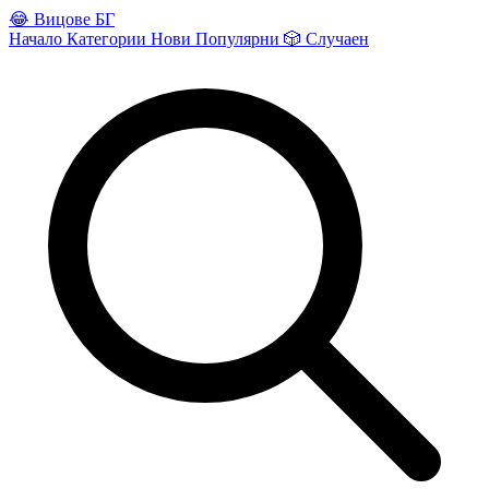
😂
Вицове БГ
Начало
Категории
Нови
Популярни
🎲
Случаен