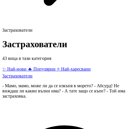
Застрахователи
Застрахователи
43 вица в тази категория
✨ Най-нови
🔥 Популярни
⭐ Най-харесвани
Застрахователи
- Мамо, мамо, може ли да се изкъпя в морето? - Абсурд! Не
виждаш ли какви вълни има? - А тате защо се къпе? - Той има
застраховка.