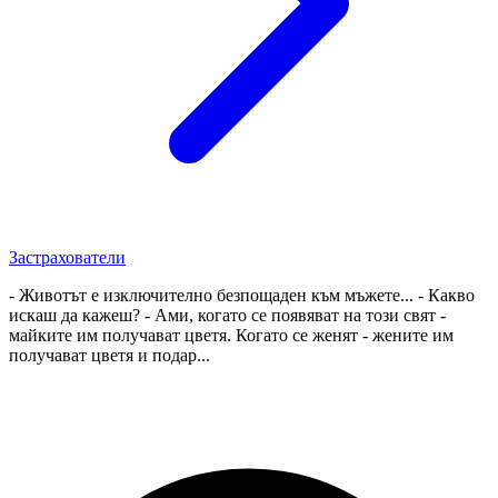
Застрахователи
- Животът е изключително безпощаден към мъжете... - Какво
искаш да кажеш? - Ами, когато се появяват на този свят -
майките им получават цветя. Когато се женят - жените им
получават цветя и подар...