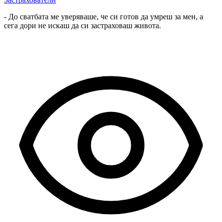
- До сватбата ме уверяваше, че си готов да умреш за мен, а
сега дори не искаш да си застраховаш живота.