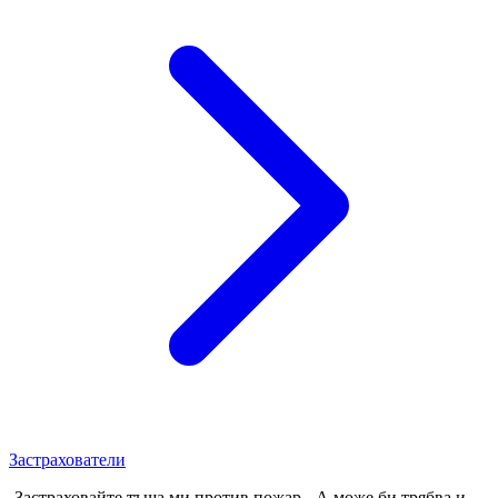
Застрахователи
-Застраховайте тъща ми против пожар. -А може би трябва и