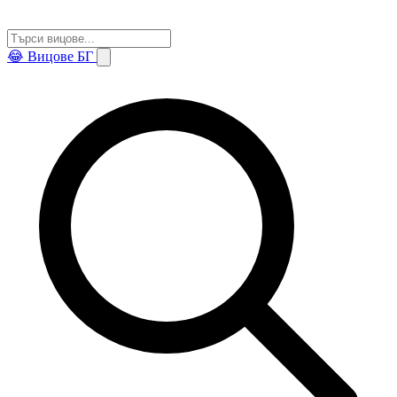
😂
Вицове БГ