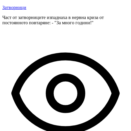
Затворници
Част от затворниците изпаднаха в нервна криза от
постоянното повтаряне: - "За много години!"