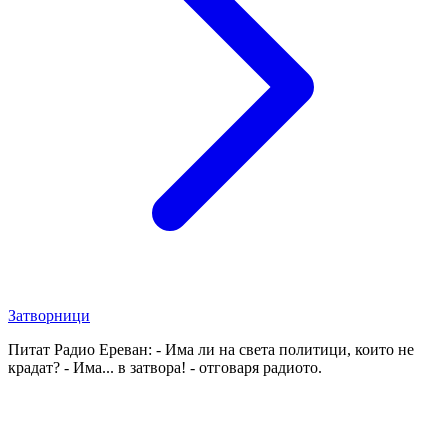
Затворници
Питат Радио Ереван: - Има ли на света политици, които не
крадат? - Има... в затвора! - отговаря радиото.