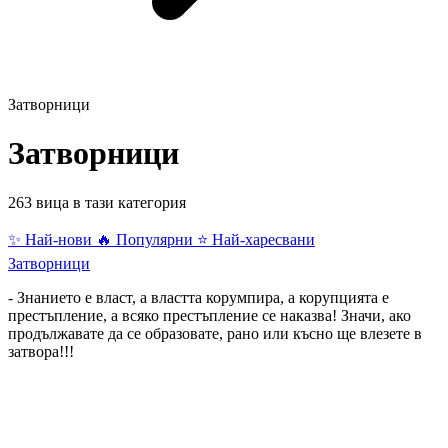
Затворници
Затворници
263 вица в тази категория
✨ Най-нови
🔥 Популярни
⭐ Най-харесвани
Затворници
- Знанието е власт, а властта корумпира, а корупцията е
престъпление, а всяко престъпление се наказва! Значи, ако
продължавате да се образовате, рано или късно ще влезете в
затвора!!!