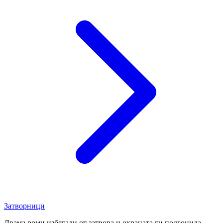
Затворници
Двама роми избягали от затвора и охраната ги подгонила.