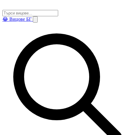
😂
Вицове БГ