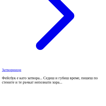
Затворници
Фейсбук е като затвора... Седиш и губиш време, пишеш по
стените и те ръчкат непознати хора...