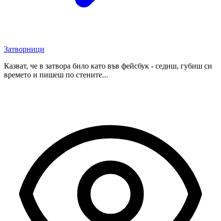
Затворници
Казват, че в затвора било като във фейсбук - седиш, губиш си
времето и пишеш по стените...