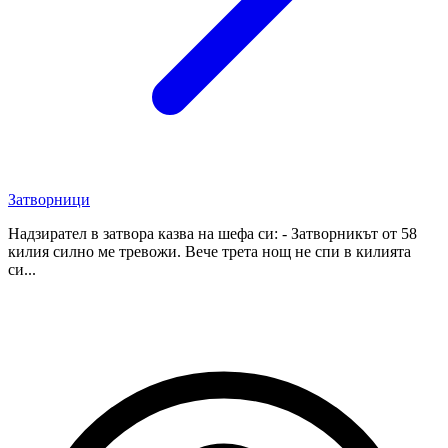
Затворници
Надзирател в затвора казва на шефа си: - Затворникът от 58
килия силно ме тревожи. Вече трета нощ не спи в килията
си...