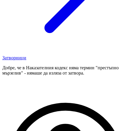
Затворници
Добре, че в Наказателния кодекс няма термин "престъпно
мързелив" - нямаше да изляза от затвора.