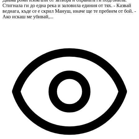
Стигнала ги до една река и заловила единия от тях. - Казвай
веднага, къде се е скрил Мануш, иначе ще те пребием от бой. -
Ако искаш ме убивай,...