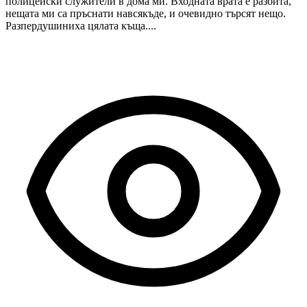
полицейски служители в дома ми. Входната врата е разбита,
нещата ми са пръснати навсякъде, и очевидно търсят нещо.
Разпердушиниха цялата къща....