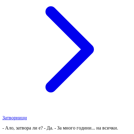
Затворници
- Ало, затвора ли е? - Да. - За много години... на всички.