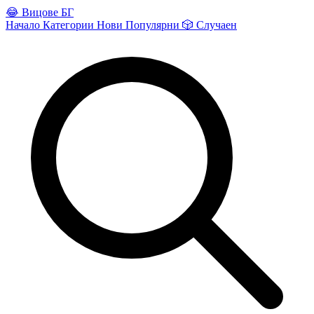
😂
Вицове БГ
Начало
Категории
Нови
Популярни
🎲
Случаен