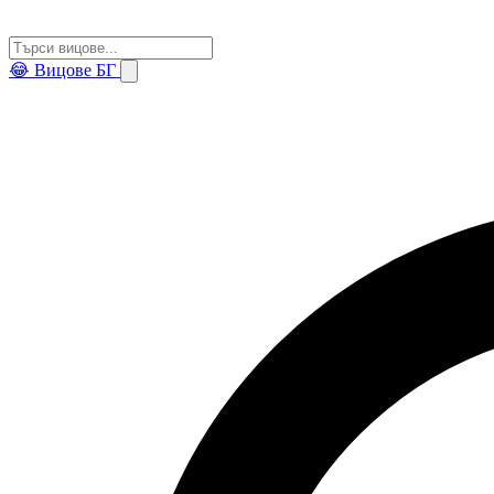
😂
Вицове БГ