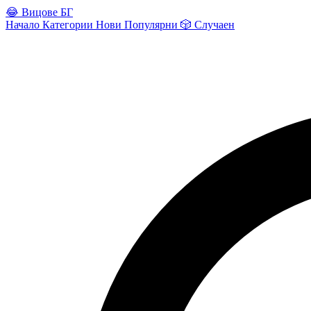
😂
Вицове БГ
Начало
Категории
Нови
Популярни
🎲
Случаен