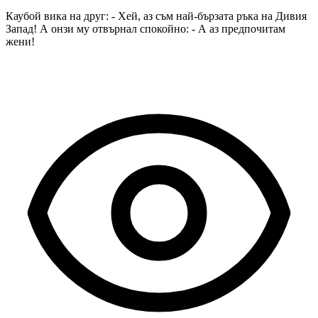
Каубой вика на друг: - Хей, аз съм най-бързата ръка на Дивия
Запад! А онзи му отвърнал спокойно: - А аз предпочитам
жени!