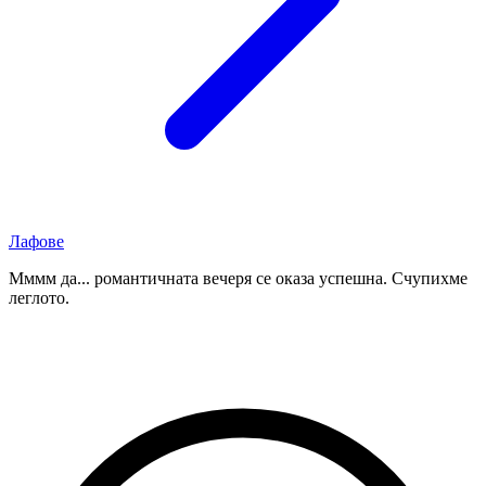
Лафове
Мммм да... романтичната вечеря се оказа успешна. Счупихме
леглото.