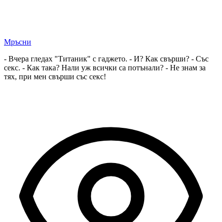
Мръсни
- Вчера гледах "Титаник" с гаджето. - И? Как свърши? - Със
секс. - Как така? Нали уж всички са потънали? - Не знам за
тях, при мен свърши със секс!