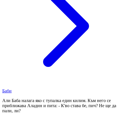
Баби
Али Баба налага яко с тупалка един килим. Към него се
приближава Аладин и пита: - К'во става бе, пич? Не ще да
пали, ли?