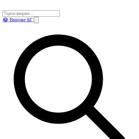
😂
Вицове БГ