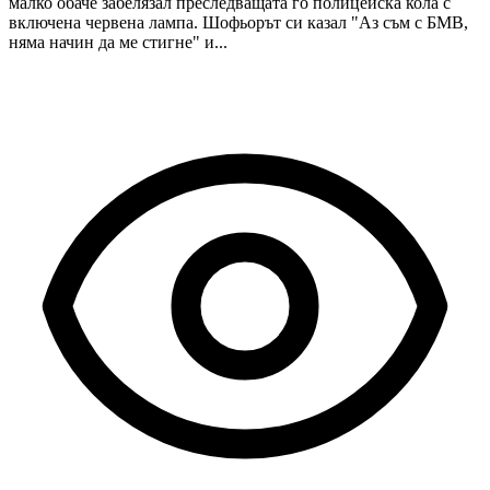
малко обаче забелязал преследващата го полицейска кола с
включена червена лампа. Шофьорът си казал "Аз съм с БМВ,
няма начин да ме стигне" и...