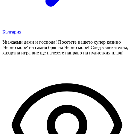
България
Уважаеми дами и господа! Посетете нашето супер казино
'Черно море' на самия бряг на Черно море! След увлекателна,
хазартна игра вие ще излезете направо на нудисткия плаж!