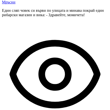
Мръсни
Един сляп човек си върви по улицата и минава покрай един
рибарски магазин и вика: - Здравейте, момичета!