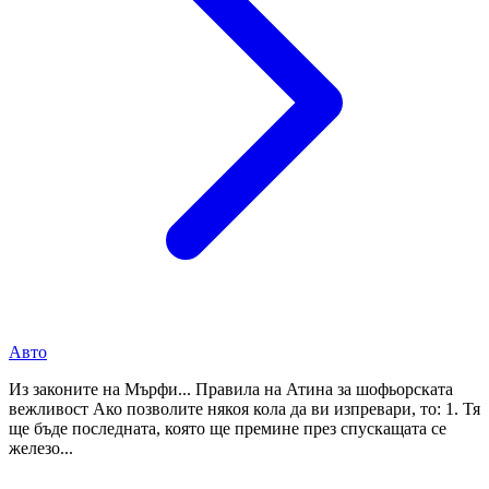
Авто
Из законите на Мърфи... Правила на Атина за шофьорската
вежливост Ако позволите някоя кола да ви изпревари, то: 1. Тя
ще бъде последната, която ще премине през спускащата се
железо...