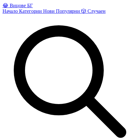
😂
Вицове БГ
Начало
Категории
Нови
Популярни
🎲
Случаен